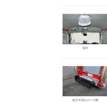
室内
組立式濡れホース棚