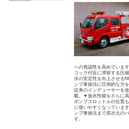
への視認性を高めていま
コック付近に滞留する圧
水の安定性を向上させるN
ンプ車操法に圧倒的な力
従来のインデューサーを
載。▼放水性能をさらに
ポンプスロットルの位置
に使いやすくなっていま
ンプ車操法まで高次元の
す。