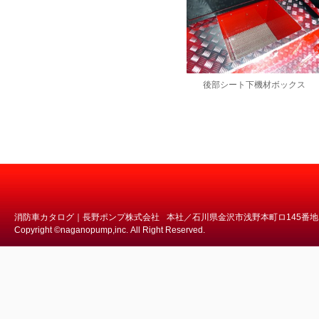
後部シート下機材ボックス
消防車カタログ｜長野ポンプ株式会社
本社／石川県金沢市浅野本町ロ145番地
Copyright ©naganopump,inc. All Right Reserved.