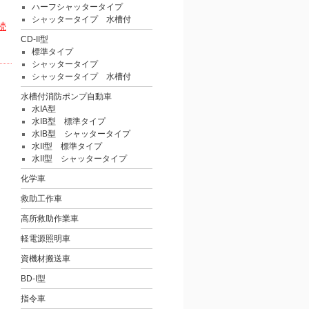
ハーフシャッタータイプ
シャッタータイプ 水槽付
続
CD-II型
標準タイプ
シャッタータイプ
シャッタータイプ 水槽付
水槽付消防ポンプ自動車
水IA型
水IB型 標準タイプ
水IB型 シャッタータイプ
水II型 標準タイプ
水II型 シャッタータイプ
化学車
救助工作車
高所救助作業車
軽電源照明車
資機材搬送車
BD-I型
指令車