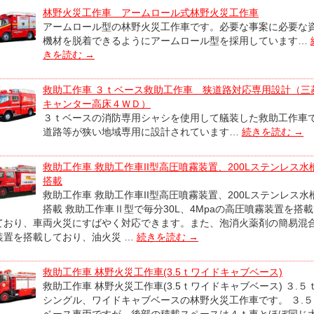
林野火災工作車 アームロール式林野火災工作車
アームロール型の林野火災工作車です。必要な事案に必要な
機材を脱着できるようにアームロール型を採用しています…
きを読む
→
救助工作車 ３ｔベース救助工作車 狭道路対応専用設計（三
キャンター高床４ＷＤ）
３ｔベースの消防専用シャシを使用して艤装した救助工作車
道路等が狭い地域専用に設計されています…
続きを読む
→
救助工作車 救助工作車II型高圧噴霧装置、200Lステンレス水
搭載
救助工作車 救助工作車II型高圧噴霧装置、200Lステンレス水
搭載 救助工作車Ⅱ型で毎分30L、4Mpaの高圧噴霧装置を搭
ており、車両火災にすばやく対応できます。また、泡消火薬剤の簡易混
装置を搭載しており、油火災 …
続きを読む
→
救助工作車 林野火災工作車(3.5ｔワイドキャブベース)
救助工作車 林野火災工作車(3.5ｔワイドキャブベース) ３.５
シングル、ワイドキャブベースの林野火災工作車です。 ３.５