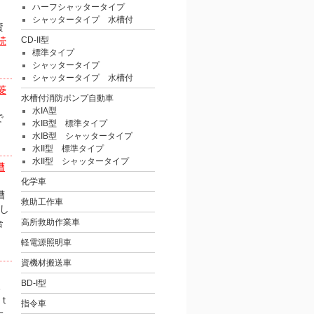
ハーフシャッタータイプ
シャッタータイプ 水槽付
資
続
CD-II型
標準タイプ
シャッタータイプ
シャッタータイプ 水槽付
菱
水槽付消防ポンプ自動車
水IA型
で
水IB型 標準タイプ
水IB型 シャッタータイプ
水II型 標準タイプ
水II型 シャッタータイプ
槽
化学車
槽
救助工作車
載し
合
高所救助作業車
軽電源照明車
資機材搬送車
BD-I型
ｔ
ｔ
指令車