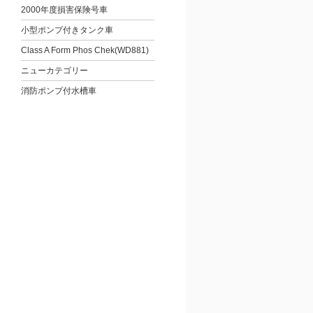
2000年度損害保険号車
小型ポンプ付きタンク車
Class A Form Phos Chek(WD881)
ニューカテゴリー
消防ポンプ付水槽車