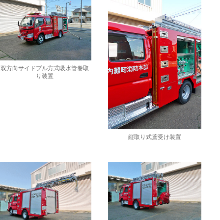
双方向サイドプル方式吸水管巻取
り装置
縦取り式鳶受け装置