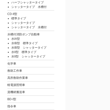
ハーフシャッタータイプ
シャッタータイプ 水槽付
CD-II型
標準タイプ
シャッタータイプ
シャッタータイプ 水槽付
水槽付消防ポンプ自動車
水IA型
水IB型 標準タイプ
水IB型 シャッタータイプ
水II型 標準タイプ
水II型 シャッタータイプ
化学車
救助工作車
高所救助作業車
軽電源照明車
資機材搬送車
BD-I型
指令車