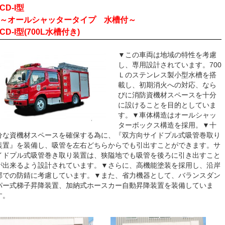
CD-I型
～オールシャッタータイプ 水槽付～
CD-I型(700L水槽付き)
▼この車両は地域の特性を考慮
し、専用設計されています。700
Ｌのステンレス製小型水槽を搭
載し、初期消火への対応、なら
びに消防資機材スペースを十分
に設けることを目的としていま
す。▼車体構造はオールシャッ
ターボックス構造を採用。▼十
分な資機材スペースを確保する為に、『双方向サイドプル式吸管巻取り
装置』を装備し、吸管を左右どちらからでも引出すことができます。サ
イドプル式吸管巻き取り装置は、狭隘地でも吸管を後ろに引き出すこと
が出来るよう設計されています。▼さらに、高機能塗装を採用し、沿岸
部での防錆に考慮しています。▼また、省力機器として、バランスダン
パー式梯子昇降装置、加納式ホースカー自動昇降装置を装備していま
す。