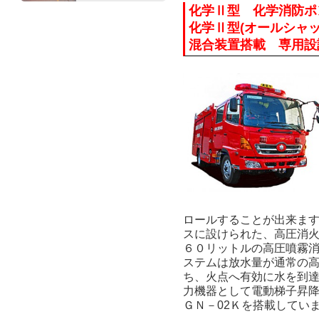
化学Ⅱ型 化学消防ポ
化学Ⅱ型(オールシャッ
混合装置搭載 専用設
ロールすることが出来ま
スに設けられた、高圧消
６０リットルの高圧噴霧
ステムは放水量が通常の
ち、火点へ有効に水を到
力機器として電動梯子昇
ＧＮ－02Ｋを搭載してい